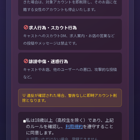
きた場合は、対象アカウントを即削除し、そのお店に在
籍する女性のアカウントも停止いたします。
🚫
求人行為・スカウト行為
キャストへのスカウトDM、求人案内・お店の営業など
の投稿やメッセージは禁止です。
🚫
誹謗中傷・迷惑行為
キャストやお店、他のユーザーへの悪口、攻撃的な投稿
など。
💡 違反が確認された場合、警告なしに即時アカウント削
除となります。
私は18歳以上（高校生を除く）であり、上記
のルールを確認し、
利用規約
を遵守すること
に同意します。
※ 同意いただけない場合、登録できません